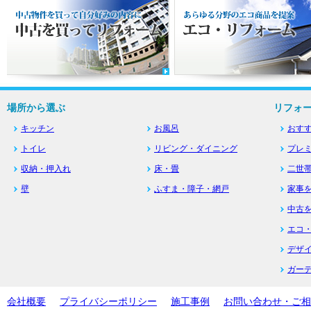
場所から選ぶ
リフォ
キッチン
お風呂
おす
トイレ
リビング・ダイニング
プレ
収納・押入れ
床・畳
二世
壁
ふすま・障子・網戸
家事
中古
エコ
デザ
ガー
会社概要
プライバシーポリシー
施工事例
お問い合わせ・ご相